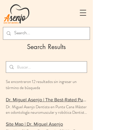
Search Results
Se encontraron 12 resultados sin ingresar un
término de búsqueda
Dr. Miguel Asenjo | The Best-Rated Punta Cana Dentist | Asenjo One Visit Dentistry
Dr. Miguel Asenjo Dentista en Punta Cana Máster
en odontología neuromuscular y robótica Dentista
de Punta Cana Asenjo One-Visit-Dentistry es la
culminación de los 45 años de dedicado trabajo del
Site Map | Dr. Miguel Asenjo
Dr. Miguel Asenjo y su compromiso con la